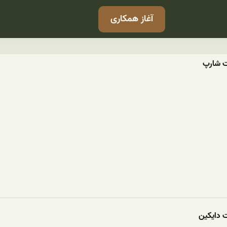
آغاز همکاری
لت شارپ
ت دایکین