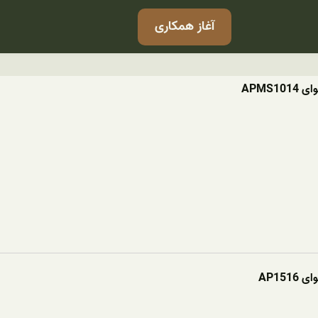
آغاز همکاری
APMS
AP15