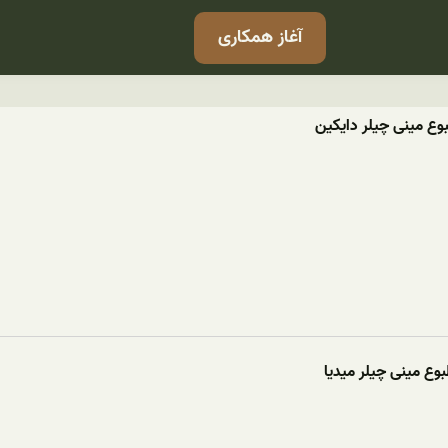
آغاز همکاری
ع مینی چیلر دایکین
وع مینی چیلر میدیا