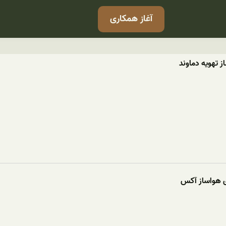
آغاز همکاری
 تهویه دماوند
ای هواساز آکس