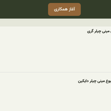
آغاز همکاری
مینی چیلر گری
ع مینی چیلر دایکین