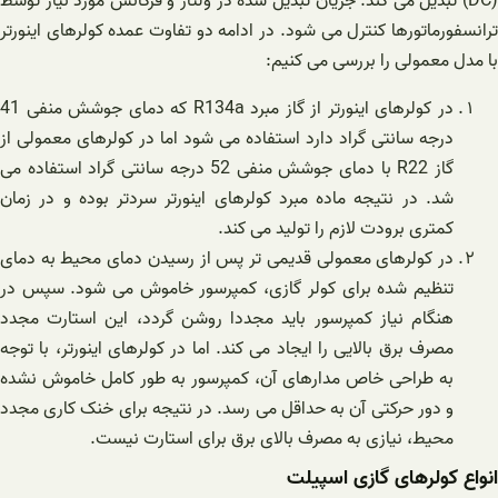
(DC) تبدیل می کند. جریان تبدیل شده در ولتاژ و فرکانس مورد نیاز توسط
ترانسفورماتورها کنترل می شود. در ادامه دو تفاوت عمده کولرهای اینورتر
با مدل معمولی را بررسی می کنیم:
در کولرهای اینورتر از گاز مبرد R134a که دمای جوشش منفی 41
درجه سانتی گراد دارد استفاده می شود اما در کولرهای معمولی از
گاز R22 با دمای جوشش منفی 52 درجه سانتی گراد استفاده می
شد. در نتیجه ماده مبرد کولرهای اینورتر سردتر بوده و در زمان
کمتری برودت لازم را تولید می کند.
در کولرهای معمولی قدیمی تر پس از رسیدن دمای محیط به دمای
تنظیم شده برای کولر گازی، کمپرسور خاموش می شود. سپس در
هنگام نیاز کمپرسور باید مجددا روشن گردد، این استارت مجدد
مصرف برق بالایی را ایجاد می کند. اما در کولرهای اینورتر، با توجه
به طراحی خاص مدارهای آن، کمپرسور به طور کامل خاموش نشده
و دور حرکتی آن به حداقل می رسد. در نتیجه برای خنک کاری مجدد
محیط، نیازی به مصرف بالای برق برای استارت نیست.
انواع کولرهای گازی اسپیلت