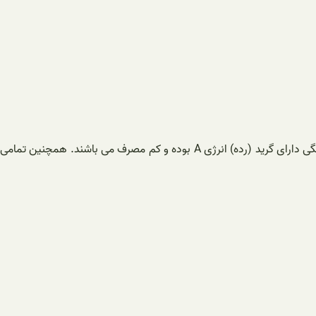
از جمله مدل های محبوب و پرفروش کولرهای گازی و اسپیلت تراست می توان به مدل های: TGINVH، TMINVL، TGSA، TMSL اشاره کرد که همگی دارای گرید (رده) انرژی A بوده و کم مصرف می باشند. همچنین تمامی