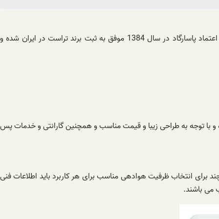
محصولات تهویه مطبوع شرکت تراست (TRUST) در کشور چین تولید می شوند و از سال 1384 وارد بازارهای ایران شده اند. گروه بازرگانی توانگر اعتماد پاسارگاد در سال 1384 موفق به ثبت برند تراست در ایران شده و
ه و با توجه به طراحی زیبا و قیمت مناسب و همچنین گارانتی و خدمات پس
رتر و با ظرفیت های 8000 تا 24000 BTU تولید و بازار عرضه می گردند. هر چند برای انتخاب ظرفیت هوادهی مناسب برای هر کاربرد باید اطلاعات فنی