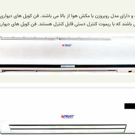
واری تراست در ظرفیت های 300 تا 600 CFM تولید شده و دارای مدل روبروزن با مکش هوا از بالا می 