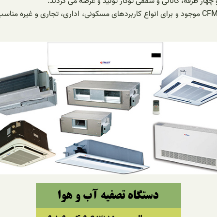
هار طرفه، کانالی و سقفی توکار تولید و عرضه می گردند.
فن کویل های تراست در مدل های متنوع و با ظرفیت های 300 تا 2200 CFM موجود و برای انواع کاربرده