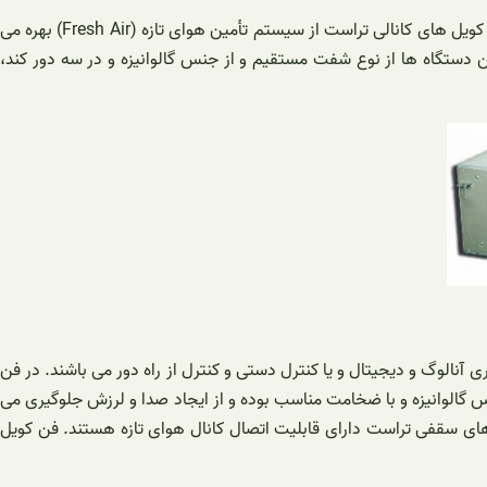
فن کویل های تراست با ظرفیت های 800 تا 2200 CFM و در مدل های فن با فشار استاتیکی 70 و 100 پاسکال و فن تک فشار تولید می شوند. فن کویل های کانالی تراست از سیستم تأمین هوای تازه (Fresh Air) بهره می
ن دستگاه ها از نوع شفت مستقیم و از جنس گالوانیزه و در سه دور کند،
 دارای ترموستات های دیواری آنالوگ و دیجیتال و یا کنترل دستی و کنترل از راه دور می باشند. در فن
 گالوانیزه و با ضخامت مناسب بوده و از ایجاد صدا و لرزش جلوگیری می
Divert و سه ردیف فن آلومینیومی می باشند. فن کویل های سقفی تراست دارای قابلیت اتصال کانال هوای تازه هستند. فن کویل