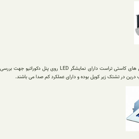
فن کویل های کاستی تراست در ظرفیت های 300 تا 1500 و در مدل های یک طرفه و چهار طرفه کامپکت و معمولی موجود می باشند. فن کویل های کاستی تراست دارای نمایشگر LED روی پنل دکوراتیو جهت بررسی
ین در تشتک زیر کویل بوده و دارای عملکرد کم صدا می باشند.