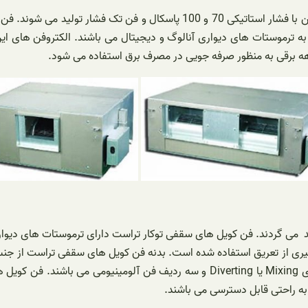
به ترموستات های دیواری آنالوگ و دیجیتال می باشند. الکتروفن های ای
هه برقی به منظور صرفه جویی در مصرف برق استفاده می شود.
 های سقفی توکار ترست در ظرفیت های 200 تا 1200 CFM تولید می گردند. فن کویل های سقفی توکار تراست
گیری از تعریق استفاده شده است. بدنه فن کویل های سقفی تراست از جنس
کند. فن کویل های سقفی توکار تراست دارای شیر سه راهه برقی مدل های Mixing یا ing
ه راحتی قابل دسترسی می باشند.