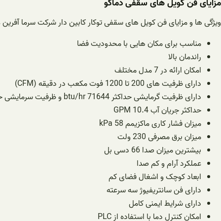
مزایای فن کویل های سقفی دماکو
ویژگی ها و مزایای فن کویل های سقفی توکار کابین دار شرکت سرما آفرین عبا
مناسب برای مکان هایی با محدودیت فضا
راندمان بالا
امکان ارائه در 7 مدل مختلف
دارای ظرفیت های 200 تا 1200 فوت مکعب در دقیقه (CFM)
دارای ظرفیت گرمایشی حداکثر 71644 btu/hr و ظرفیت سرمایشی حداکثر 41571 btu/hr
حداکثر جریان آب 10.4 GPM
میزان فشار کاری ماکزیمم 58 kPa
میزان برق مصرفی 230 ولت
بیشترین میزان صدا 66 دسی بل
عملکرد آرام و کم صدا
ابعاد کوچک و اشغال فضای کم
دارای فن سانتریفیوژ سه سرعته
دارای شرایط ایمنی کامل
امکان کنترل دما با استفاده از PLC