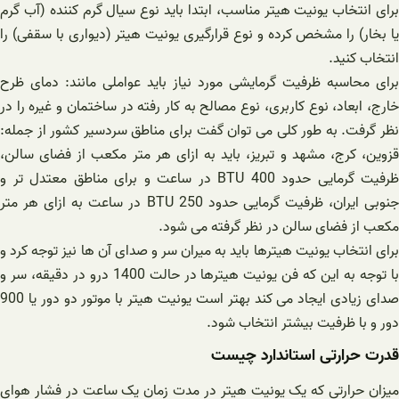
برای انتخاب یونیت هیتر مناسب، ابتدا باید نوع سیال گرم کننده (آب گرم
یا بخار) را مشخص کرده و نوع قرارگیری یونیت هیتر (دیواری با سقفی) را
انتخاب کنید.
برای محاسبه ظرفیت گرمایشی مورد نیاز باید عواملی مانند: دمای ظرح
خارج، ابعاد، نوع کاربری، نوع مصالح به کار رفته در ساختمان و غیره را در
نظر گرفت. به طور کلی می توان گفت برای مناطق سردسیر کشور از جمله:
قزوین، کرج، مشهد و تبریز، باید به ازای هر متر مکعب از فضای سالن،
ظرفیت گرمایی حدود BTU 400 در ساعت و برای مناطق معتدل تر و
جنوبی ایران، ظرفیت گرمایی حدود 250 BTU در ساعت به ازای هر متر
مکعب از فضای سالن در نظر گرفته می شود.
برای انتخاب یونیت هیترها باید به میران سر و صدای آن ها نیز توجه کرد و
با توجه به این که فن یونیت هیترها در حالت 1400 درو در دقیقه، سر و
صدای زیادی ایجاد می کند بهتر است یونیت هیتر با موتور دو دور یا 900
دور و با ظرفیت بیشتر انتخاب شود.
قدرت حرارتی استاندارد چیست
میزان حرارتی که یک یونیت هیتر در مدت زمان یک ساعت در فشار هوای